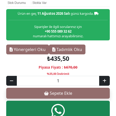
Stok Durumu
: Stokta Var
Ürün en geç
11 Ağustos 2026 Salı
günü kargoda.
Siparişler ile ilgili sorularınız için
+90 555 089 32 62
numaralı hattımızı arayabilirsiniz.
Yönergeleri Oku
Tadımlık Oku
₺435,50
Piyasa Fiyatı :
₺670,00
%35,00 İndirimli
Sepete Ekle