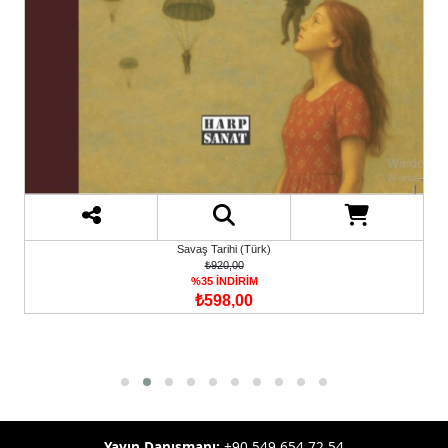
Savaş Tarihi (Türk)
₺920,00
%35 İNDİRİM
₺598,00
Yayın Danışmanı:
+90 549 654 72 54