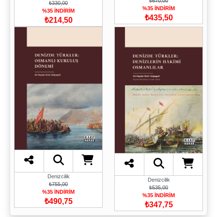
₺670,00
₺330,00
%35 İNDİRİM
%35 İNDİRİM
₺435,50
₺214,50
Denizcilik
Denizcilik
₺755,00
₺535,00
%35 İNDİRİM
%35 İNDİRİM
₺490,75
₺347,75