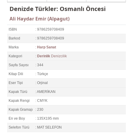
Denizde Türkler: Osmanlı Öncesi
Ali Haydar Emir (Alpagut)
ISBN
: 9786259708409
Barkod
: 9786259708409
Marka
:
Harp Sanat
Kategori
:
Derinlik
Denizcilik
Sayfa Sayısı
: 344
Kitap Dili
: Türkçe
Eser Tipi
: Orjinal
Kapak Türü
: AMERİKAN
Kapak Rengi
: CMYK
Kapak Gramajı
: 230
En ve Boy
: 135X195 mm
Selefon Türü
: MAT SELEFON