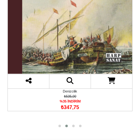
Denizcilik
₺535,00
%35 İNDİRİM
₺347,75