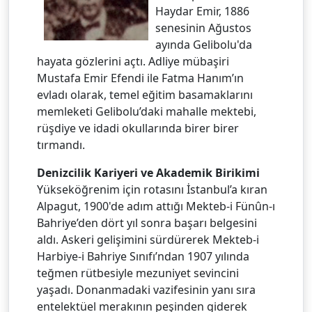
Haydar Emir, 1886
senesinin Ağustos
ayında Gelibolu'da
hayata gözlerini açtı. Adliye mübaşiri
Mustafa Emir Efendi ile Fatma Hanım’ın
evladı olarak, temel eğitim basamaklarını
memleketi Gelibolu’daki mahalle mektebi,
rüşdiye ve idadi okullarında birer birer
tırmandı.
Denizcilik Kariyeri ve Akademik Birikimi
Yükseköğrenim için rotasını İstanbul’a kıran
Alpagut, 1900'de adım attığı Mekteb-i Fünûn-ı
Bahriye’den dört yıl sonra başarı belgesini
aldı. Askeri gelişimini sürdürerek Mekteb-i
Harbiye-i Bahriye Sınıfı’ndan 1907 yılında
teğmen rütbesiyle mezuniyet sevincini
yaşadı. Donanmadaki vazifesinin yanı sıra
entelektüel merakının peşinden giderek