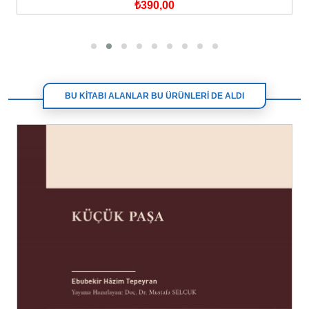
₺390,00
BU KİTABI ALANLAR BU ÜRÜNLERİ DE ALDI