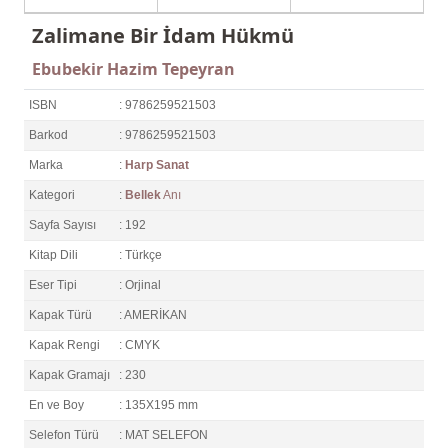
Zalimane Bir İdam Hükmü
Ebubekir Hazim Tepeyran
ISBN
: 9786259521503
Barkod
: 9786259521503
Marka
:
Harp Sanat
Kategori
:
Bellek
Anı
Sayfa Sayısı
: 192
Kitap Dili
: Türkçe
Eser Tipi
: Orjinal
Kapak Türü
: AMERİKAN
Kapak Rengi
: CMYK
Kapak Gramajı
: 230
En ve Boy
: 135X195 mm
Selefon Türü
: MAT SELEFON