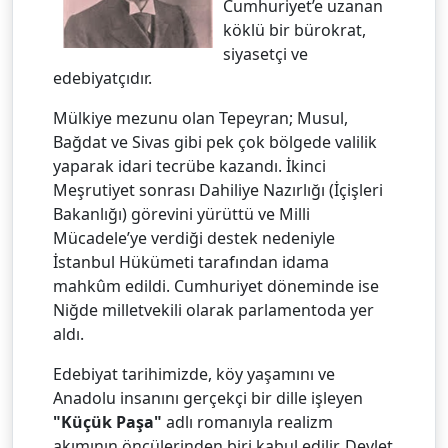
Cumhuriyet’e uzanan
köklü bir bürokrat,
siyasetçi ve
edebiyatçıdır.
Mülkiye mezunu olan Tepeyran; Musul,
Bağdat ve Sivas gibi pek çok bölgede valilik
yaparak idari tecrübe kazandı. İkinci
Meşrutiyet sonrası Dahiliye Nazırlığı (İçişleri
Bakanlığı) görevini yürüttü ve Milli
Mücadele’ye verdiği destek nedeniyle
İstanbul Hükümeti tarafından idama
mahkûm edildi. Cumhuriyet döneminde ise
Niğde milletvekili olarak parlamentoda yer
aldı.
Edebiyat tarihimizde, köy yaşamını ve
Anadolu insanını gerçekçi bir dille işleyen
"Küçük Paşa"
adlı romanıyla realizm
akımının öncülerinden biri kabul edilir. Devlet