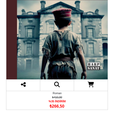
Roman
₺410,00
%35 İNDİRİM
₺266,50