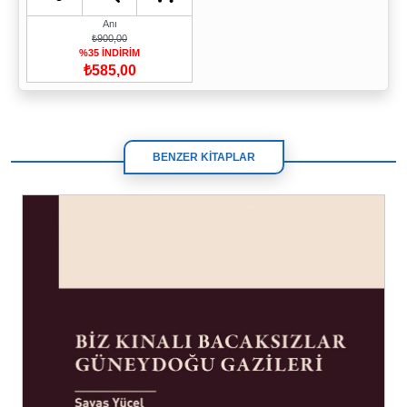
Anı
₺900,00
%35 İNDİRİM
₺585,00
BENZER KİTAPLAR