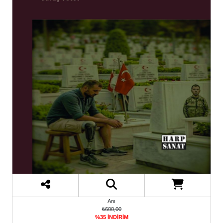
Anı
₺600,00
%35 İNDİRİM