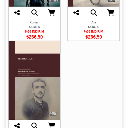
Roman
Anı
₺410,00
₺410,00
%35 İNDİRİM
%35 İNDİRİM
₺266,50
₺266,50