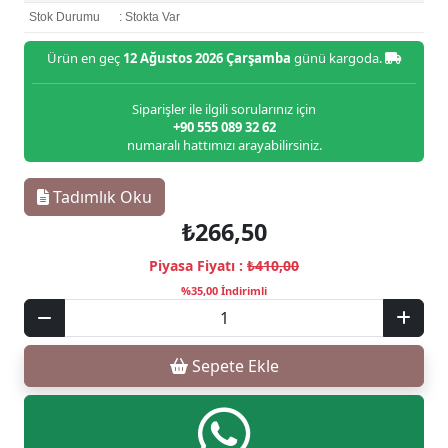
Stok Durumu
: Stokta Var
Ürün en geç
12 Ağustos 2026 Çarşamba
günü kargoda.
Siparişler ile ilgili sorularınız için
+90 555 089 32 62
numaralı hattımızı arayabilirsiniz.
Tadımlık Oku
₺266,50
Piyasa Fiyatı :
₺410,00
%35,00 İndirimli
Sepete Ekle