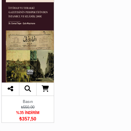
Basın
₺550,00
%35 İNDİRİM
₺357,50