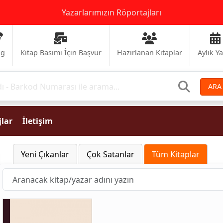
Yazarlarımızın Röportajları
og
Kitap Basımı İçin Başvur
Hazırlanan Kitaplar
Aylık Y
ARA
lar
İletişim
Yeni Çıkanlar
Çok Satanlar
Tüm Kitaplar